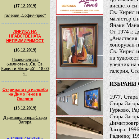
висшето си 
(17.12.2019)
Св. Кирил и
галерия „София-прес“
магистър сп
Янаки Мана
От 1974 г. 
ЛИРИКА НА
НРАВСТВЕНАТА
„Анастасия 
НЕПРИМИРИМОСТ
хоноруван 
(16.12.2019)
Св. Кирил и
на художеств
Националната
уредник на 
библиотека „Св. Св.
Кирил и Методий“ - 18.00
галерия, Ста
ч.
ИЗБРАНИ
Откриване на изложба
на Димо Генов в
1977, Стара 
Операта
Стара Загор
(13.12.2019)
Гурково, Ра
Стара Загора
Държавна опера-Стара
Загора
Димитровгра
Загора; 1996
Раднево; 19
« всички събития »