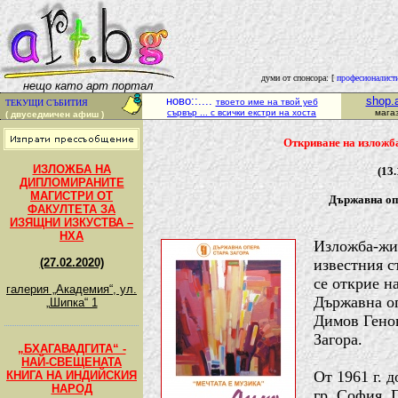
думи от спонсора: [
професионалистит
нещо като арт портал
ново::....
shop.a
твоето име на твой уеб
ТЕКУЩИ СЪБИТИЯ
сървър ... с всички екстри на хоста
магаз
( двуседмичен афиш )
Откриване на изложб
ИЗЛОЖБА НА
(13.
ДИПЛОМИРАНИТЕ
МАГИСТРИ ОТ
Държавна оп
ФАКУЛТЕТА ЗА
ИЗЯЩНИ ИЗКУСТВА –
НХА
Изложба-жи
(27.02.2020)
известния с
се открие н
галерия „Академия“, ул.
Държавна оп
„Шипка“ 1
Димов Генов
Загора.
„БХАГАВАДГИТА“ -
НАЙ-СВЕЩЕНАТА
От 1961 г. 
КНИГА НА ИНДИЙСКИЯ
НАРОД
гр. София. П