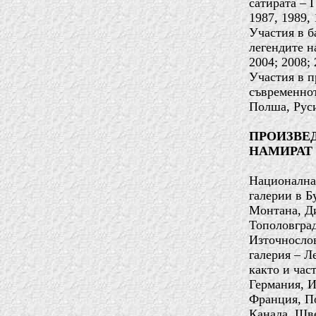
сатирата – 
1987, 1989, 
Участия в б
легендите н
2004; 2008;
Участия в п
съвременнот
Полша, Руси
ПРОИЗВЕД
НАМИРАТ
Национална 
галерии в Б
Монтана, Ди
Тополовград
Източносло
галерия – Л
както и час
Германия, И
Франция, П
Канада, Шве