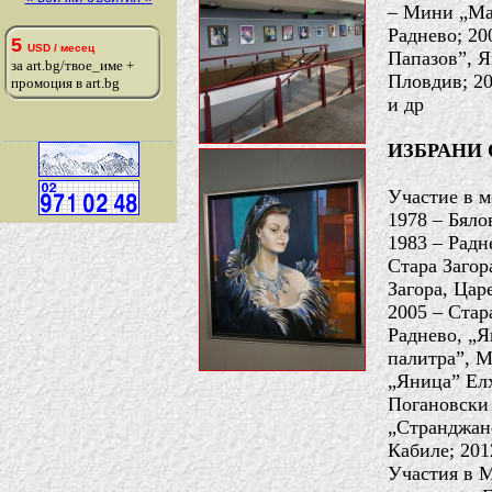
– Мини „Мар
Раднево; 20
5
USD / месец
Папазов”, Я
за art.bg/твое_име +
Пловдив; 20
промоция в art.bg
и др
ИЗБРАНИ
Участие в 
1978 – Бяло
1983 – Радн
Стара Загор
Загора, Цар
2005 – Стар
Раднево, „Я
палитра”, М
„Яница” Елх
Погановски 
„Странджанс
Кабиле; 201
Участия в 