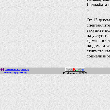
Изложбата щ
г.
От 13 декем
спектаклите
закупите по
на услугата
Дамян“ в Ст
на дома и х
стигмата къ
социализира
заглавна страница
webdezign@art.bg
Productions, © 2026