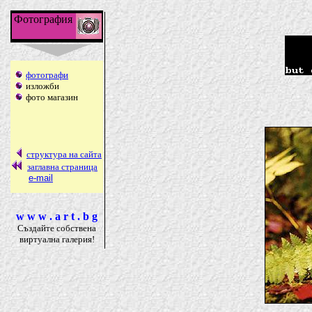
Фотография
фотографи
изложби
фото магазин
структура на сайта
заглавна страница
e-mail
w w w . a r t . b g
Създайте собствена
виртуална галерия!