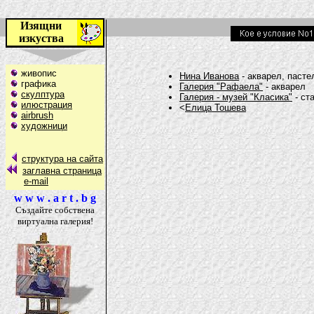
Изящни
изкуства
живопис
Нина Иванова
- акварел, пасте
графика
Галерия "Рафаела"
- акварел
скулптура
Галерия - музей "Класика"
- ст
илюстрация
<
Елица Тошева
airbrush
художници
структура на сайта
заглавна страница
e-mail
w w w . a r t . b g
Създайте собствена
виртуална галерия!