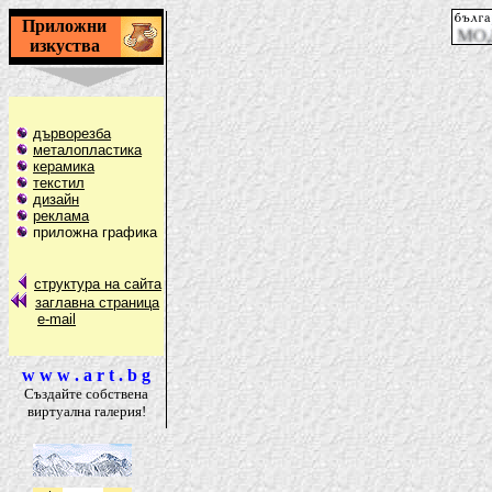
Приложни
изкуства
дърворезба
металопластика
керамика
текстил
дизайн
реклама
приложна графика
структура на сайта
заглавна страница
e-mail
w w w . a r t . b g
Създайте собствена
виртуална галерия!